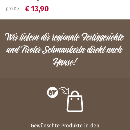
€
13,
90
pro KG
Wir liefern dir regionale Fertiggerichte
und Tiroler Schmankerln direkt nach
Hause!
Gewünschte Produkte in den