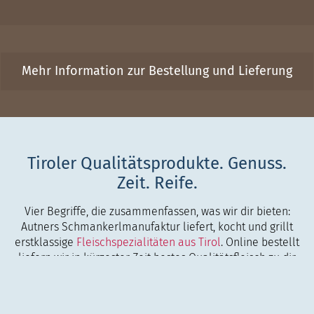
Mehr Information zur Bestellung und Lieferung
Tiroler Qualitätsprodukte. Genuss.
Zeit. Reife.
Vier Begriffe, die zusammenfassen, was wir dir bieten:
Autners Schmankerlmanufaktur liefert, kocht und grillt
erstklassige
Fleischspezialitäten aus Tirol
. Online bestellt
liefern wir in kürzester Zeit bestes Qualitätsfleisch zu dir
nach Hause. Schmackhafte,
hausgemachte Convenience-
Produkte
ergänzen unseren Schmankerlkorb. Kleine,
frische Speisen einfach aufwärmen statt selber kochen -