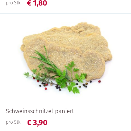
€
1,
80
pro Stk.
Schweinsschnitzel paniert
€
3,
90
pro Stk.