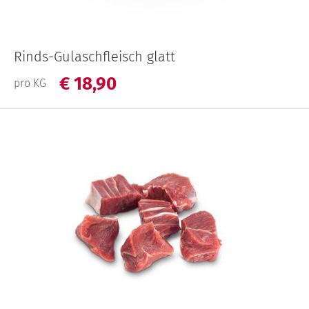
Rinds-Gulaschfleisch glatt
€
18,
90
pro KG