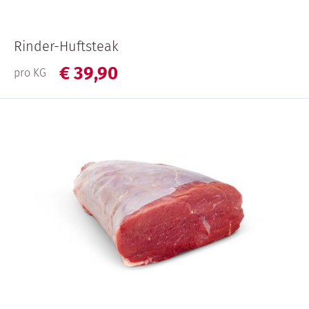
Rinder-Huftsteak
€
39,
90
pro KG