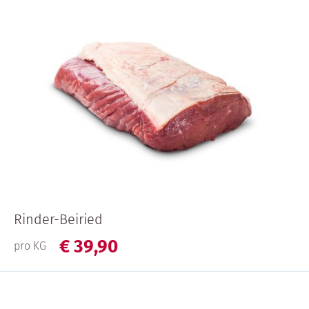
Rinder-Beiried
€
39,
90
pro KG