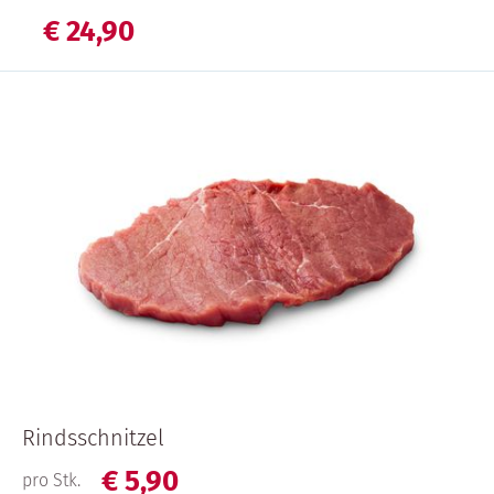
€
24,
90
Rindsschnitzel
€
5,
90
pro Stk.