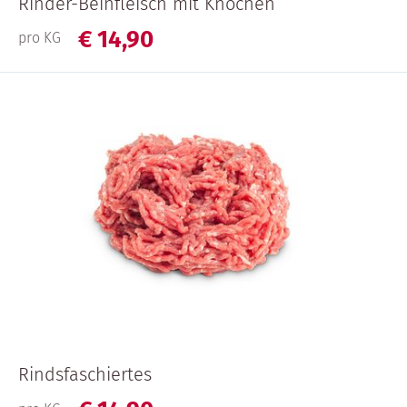
Rinder-Beinfleisch mit Knochen
€
14,
90
pro KG
Rindsfaschiertes