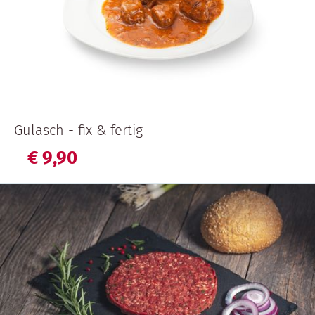
Gulasch - fix & fertig
€
9,
90