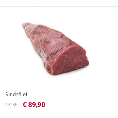
Rindsfilet
€
89,
90
pro KG