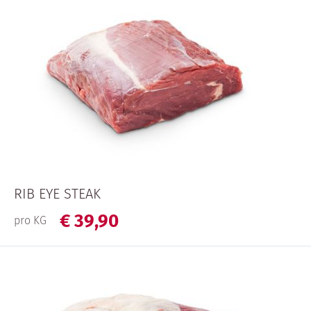
RIB EYE STEAK
€
39,
90
pro KG