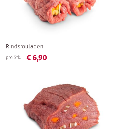
Rindsrouladen
€
6,
90
pro Stk.