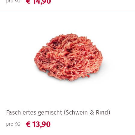
€
14,
90
pro KG
Faschiertes gemischt (Schwein & Rind)
€
13,
90
pro KG