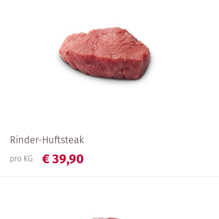
Rinder-Huftsteak
€
39,
90
pro KG