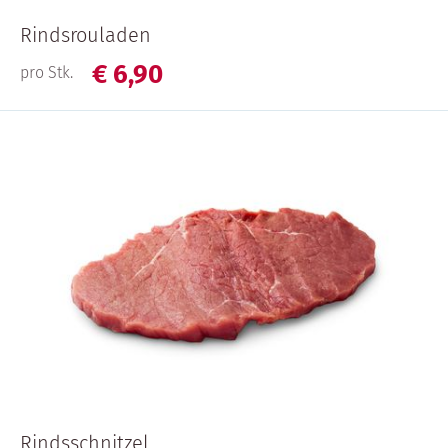
Rindsrouladen
€
6,
90
pro Stk.
Rindsschnitzel