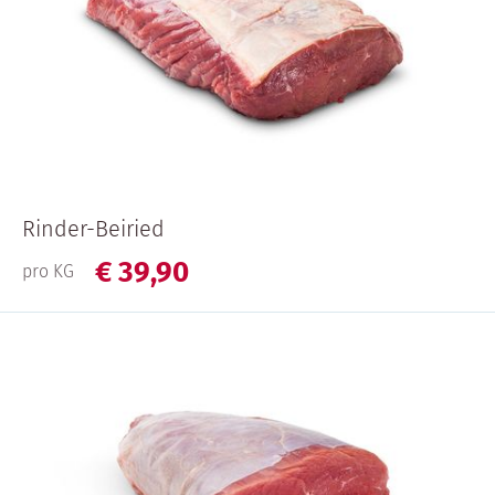
Rinder-Beiried
€
39,
90
pro KG