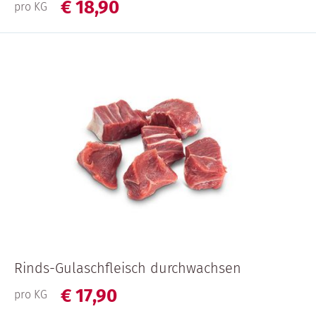
€
18,
90
pro KG
Rinds-Gulaschfleisch durchwachsen
€
17,
90
pro KG