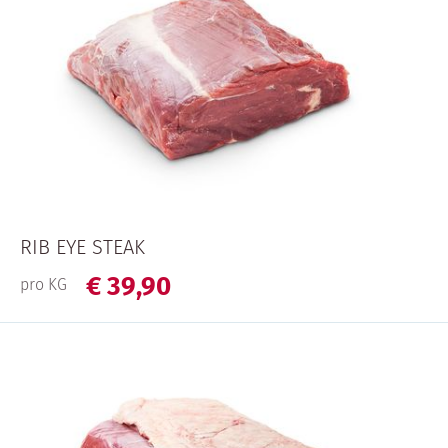
RIB EYE STEAK
€
39,
90
pro KG