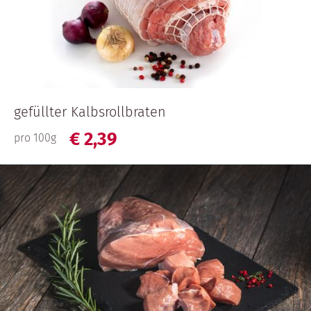
gefüllter Kalbsrollbraten
€
2,
39
pro 100g