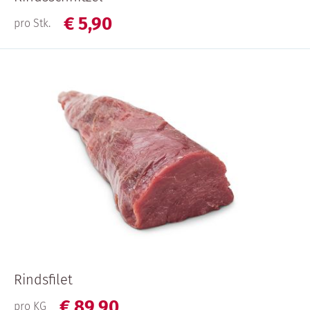
€
5,
90
pro Stk.
Rindsfilet
€
89,
90
pro KG