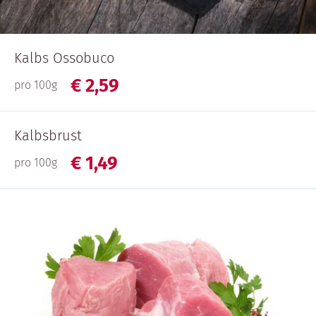
Kalbs Ossobuco
€
2,
59
pro 100g
Kalbsbrust
€
1,
49
pro 100g